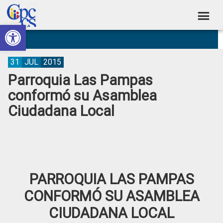
Skip
Skip
Skip
Skip
to
to
to
to
Abrir barra de herramientas
Consejo
primary
main
primary
footer
Construyendo
navigation
content
sidebar
de
Poder
Ciudadano
Participación
31
JUL
2015
Parroquia Las Pampas
Ciudadana
conformó su Asamblea
y
Ciudadana Local
Control
Social
PARROQUIA LAS PAMPAS
CONFORMÓ SU ASAMBLEA
CIUDADANA LOCAL