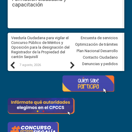
capacitación
Veeduría Ciudadana para vigilar el
Veeduría Ciudadana para vigila
Encuesta de servicios
Concurso Público de Méritos y
construcción del asfaltado de
Optimización de trámites
Oposición para la designación del
diferentes barrios del sector 
Plan Nacional Desarrollo
Registrador de la Propiedad del
Ballenita del cantón Santa Ele
cantón Saquisilí
Contacto Ciudadano
Previous
Next
Denuncias y pedidos
7 agosto, 2026
7 agosto, 2026