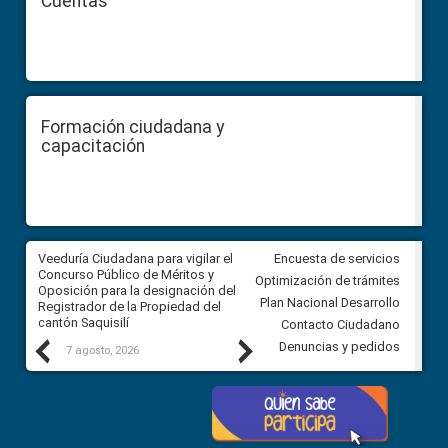
Cuentas
Formación ciudadana y
capacitación
Veeduría Ciudadana para vigilar el
Veeduría Ciudadana para vigila
Encuesta de servicios
Concurso Público de Méritos y
construcción del asfaltado de
Optimización de trámites
Oposición para la designación del
diferentes barrios del sector 
Plan Nacional Desarrollo
Registrador de la Propiedad del
Ballenita del cantón Santa Ele
cantón Saquisilí
Contacto Ciudadano
Previous
Next
Denuncias y pedidos
7 agosto, 2026
7 agosto, 2026