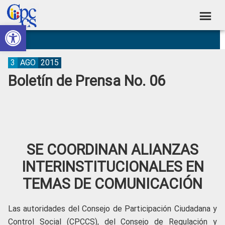
Skip
Skip
Skip
Skip
to
to
to
to
Abrir barra de herramientas
Consejo
primary
main
primary
footer
Construyendo
navigation
content
sidebar
de
Poder
Ciudadano
Participación
3
AGO
2015
Boletín de Prensa No. 06
Ciudadana
y
Control
Social
SE COORDINAN ALIANZAS
INTERINSTITUCIONALES EN
TEMAS DE COMUNICACIÓN
Las autoridades del Consejo de Participación Ciudadana y
Control Social (CPCCS), del Consejo de Regulación y