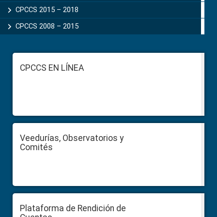
CPCCS 2015 – 2018
CPCCS 2008 – 2015
Footer
CPCCS EN LÍNEA
Veedurías, Observatorios y
Comités
Plataforma de Rendición de