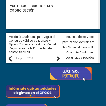
Formación ciudadana y
capacitación
Veeduría Ciudadana para vigilar el
Veeduría Ciudadana para vigila
Encuesta de servicios
Concurso Público de Méritos y
construcción del asfaltado de
Optimización de trámites
Oposición para la designación del
diferentes barrios del sector 
Plan Nacional Desarrollo
Registrador de la Propiedad del
Ballenita del cantón Santa Ele
cantón Saquisilí
Contacto Ciudadano
Previous
Next
Denuncias y pedidos
7 agosto, 2026
7 agosto, 2026