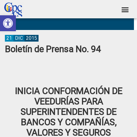
Skip
Skip
Skip
Skip
to
to
to
to
Abrir barra de herramientas
Consejo
primary
main
primary
footer
Construyendo
navigation
content
sidebar
de
Poder
Ciudadano
Participación
21
DIC
2015
Boletín de Prensa No. 94
Ciudadana
y
Control
Social
INICIA CONFORMACIÓN DE
VEEDURÍAS PARA
SUPERINTENDENTES DE
BANCOS Y COMPAÑÍAS,
VALORES Y SEGUROS