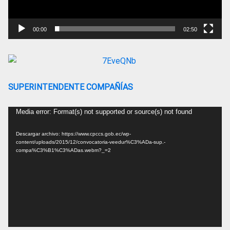
00:00
02:50
SUPERINTENDENTE COMPAÑÍAS
Reproductor
Media error: Format(s) not supported or source(s) not found
de
Descargar archivo: https://www.cpccs.gob.ec/wp-
vídeo
content/uploads/2015/12/convocatoria-veedur%C3%ADa-sup.-
compa%C3%B1%C3%ADas.webm?_=2