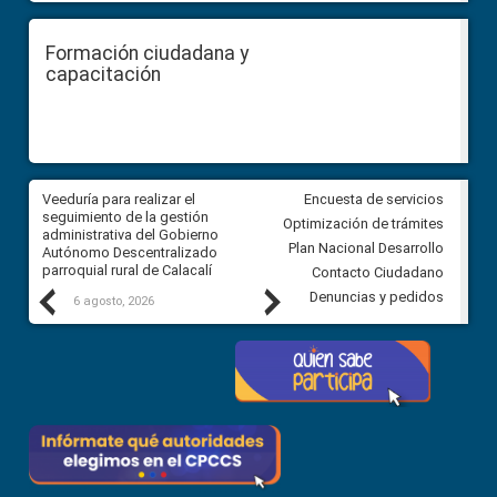
Formación ciudadana y
capacitación
Veeduría para realizar el
Veeduría para vigilar los acue
Encuesta de servicios
ra
seguimiento de la gestión
derivados de la Audiencia Púb
Optimización de trámites
ara
administrativa del Gobierno
entre el GAD de Ibarra y la
Plan Nacional Desarrollo
Autónomo Descentralizado
comunidad Urbina, parroquia l
parroquial rural de Calacalí
Carolina
Contacto Ciudadano
Previous
Next
Denuncias y pedidos
6 agosto, 2026
5 agosto, 2026