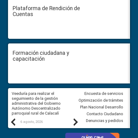
Plataforma de Rendición de
Cuentas
Formación ciudadana y
capacitación
Veeduría para realizar el
Veeduría para vigilar los acue
Encuesta de servicios
ra
seguimiento de la gestión
derivados de la Audiencia Púb
Optimización de trámites
ara
administrativa del Gobierno
entre el GAD de Ibarra y la
Plan Nacional Desarrollo
Autónomo Descentralizado
comunidad Urbina, parroquia l
parroquial rural de Calacalí
Carolina
Contacto Ciudadano
Previous
Next
Denuncias y pedidos
6 agosto, 2026
5 agosto, 2026