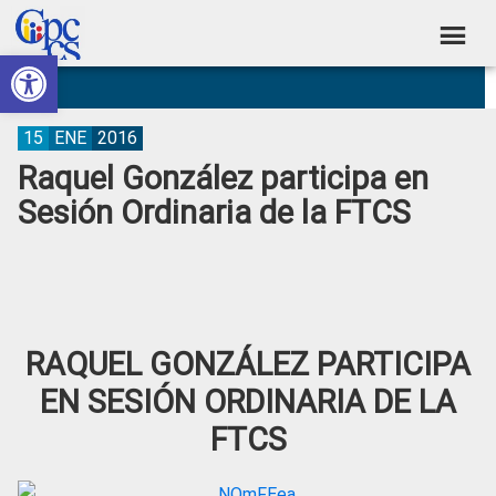
Skip
Skip
Skip
Skip
to
to
to
to
Abrir barra de herramientas
Consejo
primary
main
primary
footer
Construyendo
navigation
content
sidebar
de
Poder
Ciudadano
Participación
15
ENE
2016
Raquel González participa en
Ciudadana
Sesión Ordinaria de la FTCS
y
Control
Social
RAQUEL GONZÁLEZ PARTICIPA
EN SESIÓN ORDINARIA DE LA
FTCS