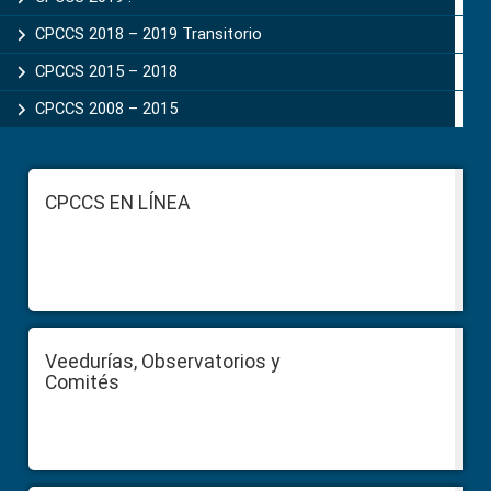
CPCCS 2018 – 2019 Transitorio
CPCCS 2015 – 2018
CPCCS 2008 – 2015
Footer
CPCCS EN LÍNEA
Veedurías, Observatorios y
Comités