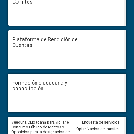
Comités
Plataforma de Rendición de
Cuentas
Formación ciudadana y
capacitación
Veeduría Ciudadana para vigilar el
Veeduría Ciudadana para vigila
Encuesta de servicios
Concurso Público de Méritos y
construcción del asfaltado de
Optimización de trámites
Oposición para la designación del
diferentes barrios del sector 