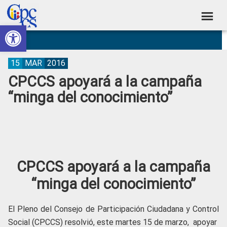
Skip
Skip
Skip
Skip
to
to
to
to
Abrir barra de herramientas
Consejo
primary
main
primary
footer
Construyendo
navigation
content
sidebar
de
Poder
Ciudadano
Participación
15
MAR
2016
CPCCS apoyará a la campaña
Ciudadana
“minga del conocimiento”
y
Control
Social
CPCCS apoyará a la campaña
“minga del conocimiento”
El Pleno del Consejo de Participación Ciudadana y Control
Social (CPCCS) resolvió, este martes 15 de marzo, apoyar