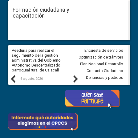
Formación ciudadana y
capacitación
Veeduría para realizar el
Veeduría para vigilar los acue
Encuesta de servicios
ra
seguimiento de la gestión
derivados de la Audiencia Púb
Optimización de trámites
ara
administrativa del Gobierno
entre el GAD de Ibarra y la
Plan Nacional Desarrollo
Autónomo Descentralizado
comunidad Urbina, parroquia l
parroquial rural de Calacalí
Carolina
Contacto Ciudadano
Previous
Next
Denuncias y pedidos
6 agosto, 2026
5 agosto, 2026