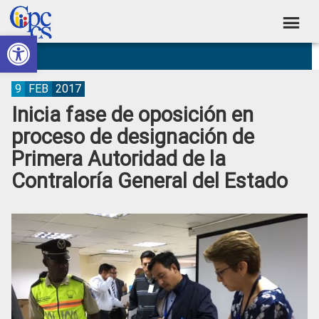
Skip
Skip
Skip
Skip
to
to
to
to
Abrir barra de herramientas
Consejo
primary
main
primary
footer
Construyendo
navigation
content
sidebar
de
Poder
Ciudadano
Participación
9
FEB
2017
Inicia fase de oposición en
Ciudadana
proceso de designación de
y
Primera Autoridad de la
Control
Contraloría General del Estado
Social