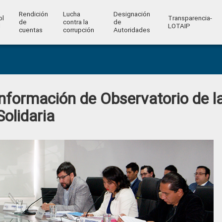
Rendición
Lucha
Designación
ol
Transparencia-
de
contra la
de
l
LOTAIP
cuentas
corrupción
Autoridades
formación de Observatorio de l
olidaria