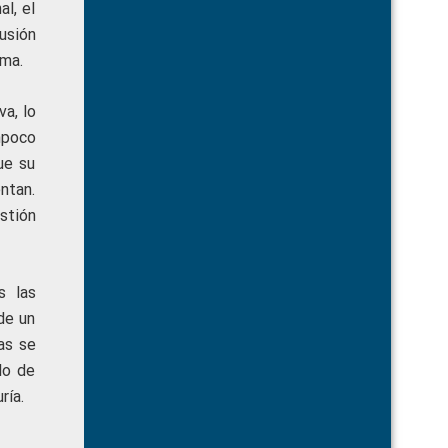
l, el
usión
ema.
a, lo
mpoco
ue su
ntan.
stión
s las
de un
as se
lo de
ría.