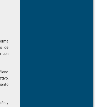
eforma
jo de
r con
 Pleno
tivo,
iento
ión y