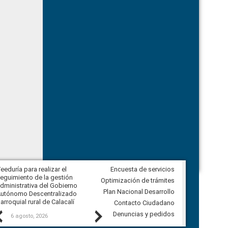
eeduría para realizar el
Encuesta de servicios
Veeduría para vigilar los acuerdos,
eguimiento de la gestión
derivados de la Audiencia Pública
Optimización de trámites
dministrativa del Gobierno
entre el GAD de Ibarra y la
Plan Nacional Desarrollo
utónomo Descentralizado
comunidad Urbina, parroquia la
arroquial rural de Calacalí
Carolina
Contacto Ciudadano
Previous
Next
Denuncias y pedidos
6 agosto, 2026
5 agosto, 2026