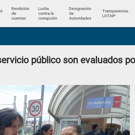
Rendición
Lucha
Designación
ol
Transparencia-
de
contra la
de
l
LOTAIP
cuentas
corrupción
Autoridades
 servicio público son evaluados po