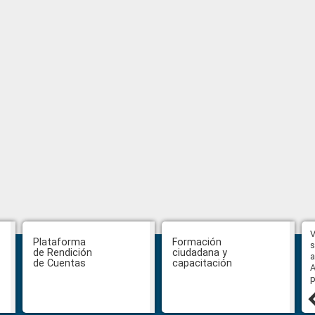
Hasta el 31 de julio se podrán
V
Plataforma
Formación
presentar impugnaciones en
s
de Rendición
ciudadana y
contra de los postulantes al
a
de Cuentas
capacitación
concurso para designar Fiscal
A
General
p
27 julio, 2026