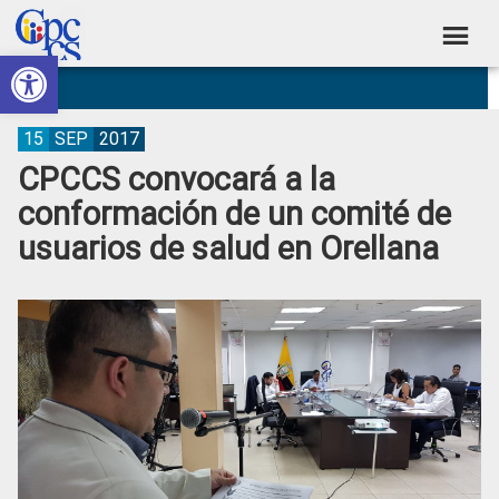
Skip
Skip
Skip
Skip
to
to
to
to
Abrir barra de herramientas
Consejo
primary
main
primary
footer
Construyendo
navigation
content
sidebar
de
Poder
Ciudadano
Participación
15
SEP
2017
CPCCS convocará a la
Ciudadana
conformación de un comité de
y
usuarios de salud en Orellana
Control
Social