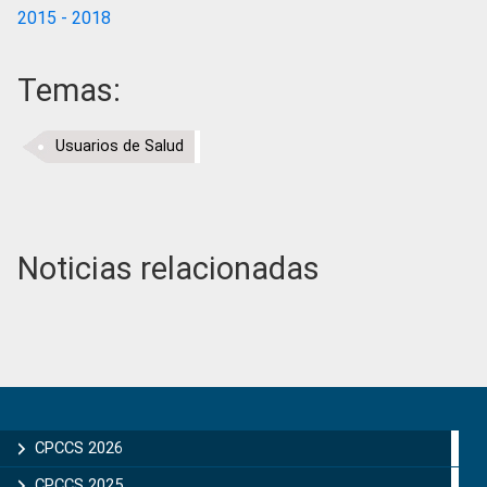
2015 - 2018
Temas:
Usuarios de Salud
Noticias relacionadas
Primary
Sidebar
CPCCS 2026
CPCCS 2025