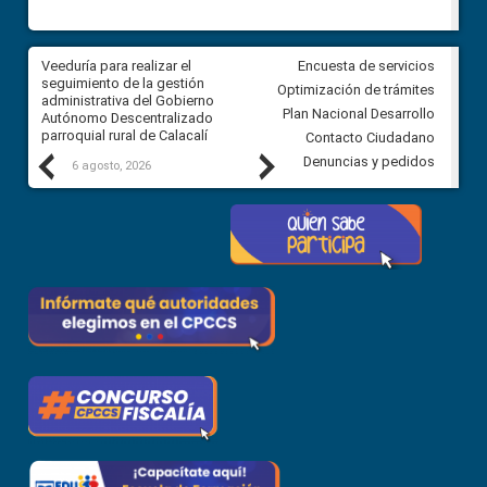
Veeduría para realizar el
Veeduría para vigilar los acue
Encuesta de servicios
ra
seguimiento de la gestión
derivados de la Audiencia Púb
Optimización de trámites
ara
administrativa del Gobierno
entre el GAD de Ibarra y la
Plan Nacional Desarrollo
Autónomo Descentralizado
comunidad Urbina, parroquia l
parroquial rural de Calacalí
Carolina
Contacto Ciudadano
Previous
Next
Denuncias y pedidos
6 agosto, 2026
5 agosto, 2026