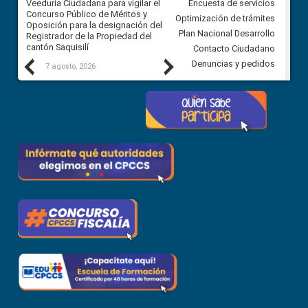
Veeduría Ciudadana para vigilar el
Veeduría Ciudadana para vigila
Encuesta de servicios
Concurso Público de Méritos y
construcción del asfaltado de
Optimización de trámites
Oposición para la designación del
diferentes barrios del sector 
Plan Nacional Desarrollo
Registrador de la Propiedad del
Ballenita del cantón Santa Ele
cantón Saquisilí
Contacto Ciudadano
Previous
Next
Denuncias y pedidos
7 agosto, 2026
7 agosto, 2026