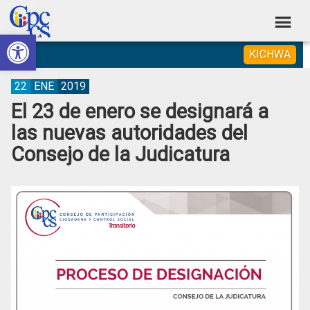
Skip
Skip
Skip
Skip
to
to
to
to
Abrir barra de herramientas
Consejo
primary
main
primary
footer
Construyendo
KICHWA
navigation
content
sidebar
de
Poder
Ciudadano
Participación
22
ENE
2019
El 23 de enero se designará a
Ciudadana
las nuevas autoridades del
y
Consejo de la Judicatura
Control
Social