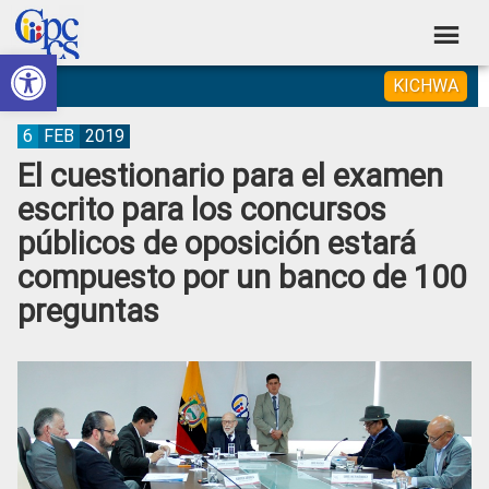
Skip
Skip
Skip
Skip
to
to
to
to
Abrir barra de herramientas
Consejo
primary
main
primary
footer
Construyendo
KICHWA
navigation
content
sidebar
de
Poder
Ciudadano
Participación
6
FEB
2019
El cuestionario para el examen
Ciudadana
escrito para los concursos
y
públicos de oposición estará
Control
compuesto por un banco de 100
Social
preguntas