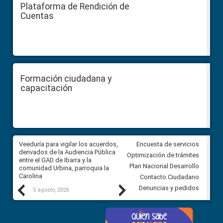
Plataforma de Rendición de
Cuentas
Formación ciudadana y
capacitación
Veeduría para vigilar los acuerdos,
CPCCS convoca a Veeduría
Encuesta de servicios
 a
derivados de la Audiencia Pública
Ciudadana para vigilar el conc
Optimización de trámites
ión
entre el GAD de Ibarra y la
en la Universidad de Cuenca
Plan Nacional Desarrollo
comunidad Urbina, parroquia la
Carolina
Contacto Ciudadano
Previous
Next
Denuncias y pedidos
5 agosto, 2026
5 agosto, 2026