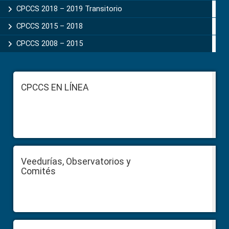
CPCCS 2018 – 2019 Transitorio
CPCCS 2015 – 2018
CPCCS 2008 – 2015
Footer
CPCCS EN LÍNEA
Veedurías, Observatorios y
Comités