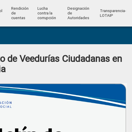
Rendición
Lucha
Designación
ol
Transparencia-
de
contra la
de
l
LOTAIP
cuentas
corrupción
Autoridades
o de Veedurías Ciudadanas en
ia