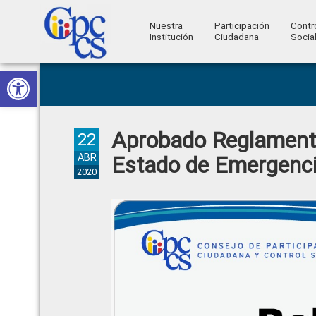
Nuestra
Participación
Contr
Institución
Ciudadana
Socia
Consejo
Abrir barra de herramientas
Skip
Skip
Skip
Skip
Construyendo
to
to
to
to
de
Poder
primary
main
primary
footer
Ciudadano
Participación
navigation
content
sidebar
Aprobado Reglament
Ciudadana
22
y
ABR
Estado de Emergenc
2020
Control
Social