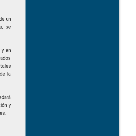
de un
a, se
 y en
esados
tales
de la
edará
ción y
es.