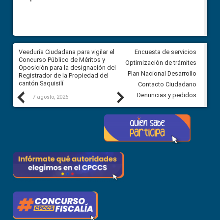
Veeduría Ciudadana para vigilar el
Veeduría Ciudadana para vigila
Encuesta de servicios
Concurso Público de Méritos y
construcción del asfaltado de
Optimización de trámites
Oposición para la designación del
diferentes barrios del sector 
Plan Nacional Desarrollo
Registrador de la Propiedad del
Ballenita del cantón Santa Ele
cantón Saquisilí
Contacto Ciudadano
Previous
Next
Denuncias y pedidos
7 agosto, 2026
7 agosto, 2026