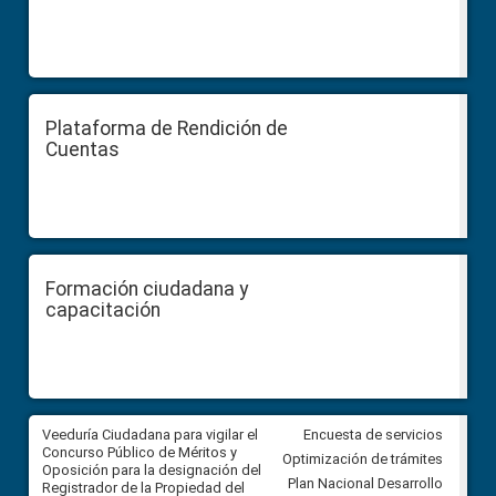
Plataforma de Rendición de
Cuentas
Formación ciudadana y
capacitación
Veeduría Ciudadana para vigilar el
Veeduría Ciudadana para vigila
Encuesta de servicios
Concurso Público de Méritos y
construcción del asfaltado de
Optimización de trámites
Oposición para la designación del
diferentes barrios del sector 
Plan Nacional Desarrollo
Registrador de la Propiedad del
Ballenita del cantón Santa Ele