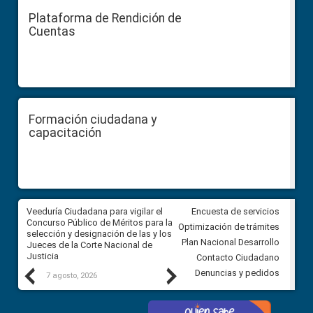
Plataforma de Rendición de
Cuentas
Formación ciudadana y
capacitación
a
Veeduría Ciudadana para vigilar el
Veeduría para realizar el
Encuesta de servicios
ón
Concurso Público de Méritos para la
seguimiento de la gestión
Optimización de trámites
selección y designación de las y los
administrativa del Gobierno
Plan Nacional Desarrollo
Jueces de la Corte Nacional de
Autónomo Descentralizado
Justicia
parroquial rural de Calacalí
Contacto Ciudadano
Previous
Next
Denuncias y pedidos
7 agosto, 2026
6 agosto, 2026