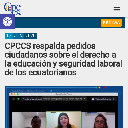
Skip
Skip
Skip
Skip
to
to
to
to
Abrir barra de herramientas
Consejo
primary
main
primary
footer
Construyendo
KICHWA
navigation
content
sidebar
de
Poder
Ciudadano
Participación
17
JUN
2020
CPCCS respalda pedidos
Ciudadana
ciudadanos sobre el derecho a
y
la educación y seguridad laboral
Control
de los ecuatorianos
Social