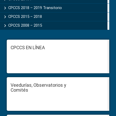
CPCCS 2018 – 2019 Transitorio
CPCCS 2015 – 2018
CPCCS 2008 – 2015
Footer
CPCCS EN LÍNEA
Veedurías, Observatorios y
Comités