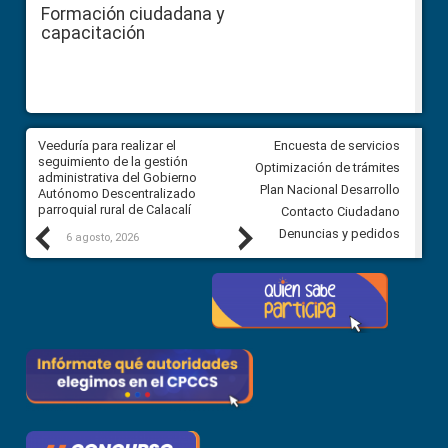
Formación ciudadana y
capacitación
Veeduría para realizar el
Veeduría para vigilar los acue
Encuesta de servicios
ra
seguimiento de la gestión
derivados de la Audiencia Púb
Optimización de trámites
ara
administrativa del Gobierno
entre el GAD de Ibarra y la
Plan Nacional Desarrollo
Autónomo Descentralizado
comunidad Urbina, parroquia l
parroquial rural de Calacalí
Carolina
Contacto Ciudadano
Previous
Next
Denuncias y pedidos
6 agosto, 2026
5 agosto, 2026