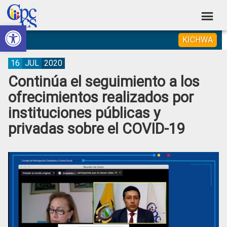
Skip
Skip
Skip
Skip
to
to
to
to
Abrir barra de herramientas
Consejo
primary
main
primary
footer
Construyendo
KICHWA
navigation
content
sidebar
de
Poder
Ciudadano
Participación
16
JUL
2020
Continúa el seguimiento a los
Ciudadana
ofrecimientos realizados por
y
instituciones públicas y
Control
privadas sobre el COVID-19
Social