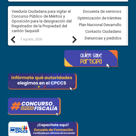
Veeduría Ciudadana para vigilar el
Veeduría Ciudadana para vigila
Encuesta de servicios
Concurso Público de Méritos y
construcción del asfaltado de
Optimización de trámites
Oposición para la designación del
diferentes barrios del sector 
Plan Nacional Desarrollo
Registrador de la Propiedad del
Ballenita del cantón Santa Ele
cantón Saquisilí
Contacto Ciudadano
Previous
Next
Denuncias y pedidos
7 agosto, 2026
7 agosto, 2026