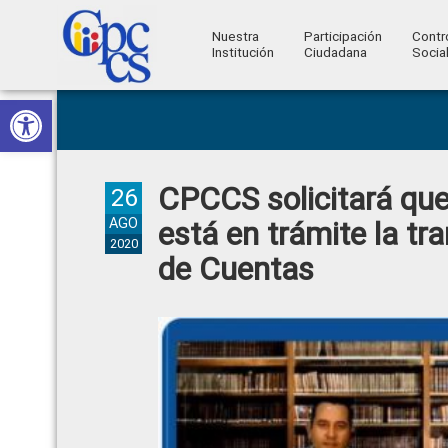
Nuestra
Participación
Contr
Institución
Ciudadana
Socia
Consejo
Abrir barra de herramientas
Skip
Skip
Skip
Skip
Construyendo
to
to
to
to
de
Poder
primary
main
primary
footer
Ciudadano
Participación
navigation
content
sidebar
CPCCS solicitará que
Ciudadana
26
y
AGO
está en trámite la t
2020
Control
de Cuentas
Social