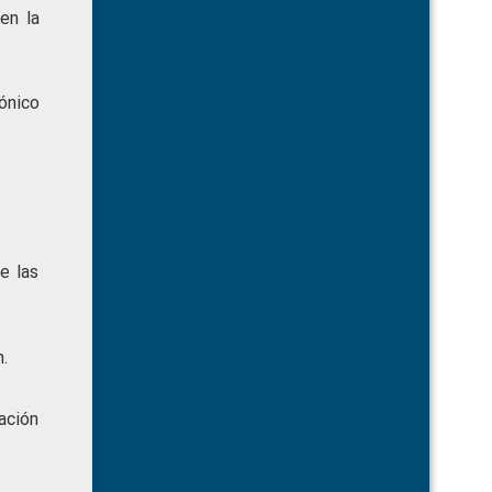
en la
nico
e las
.
nación