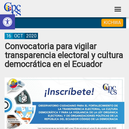
Skip
Skip
Skip
Skip
to
to
to
to
Abrir barra de herramientas
Consejo
primary
main
primary
footer
Construyendo
KICHWA
navigation
content
sidebar
de
Poder
Ciudadano
Participación
16
OCT
2020
Convocatoria para vigilar
Ciudadana
transparencia electoral y cultura
y
democrática en el Ecuador
Control
Social