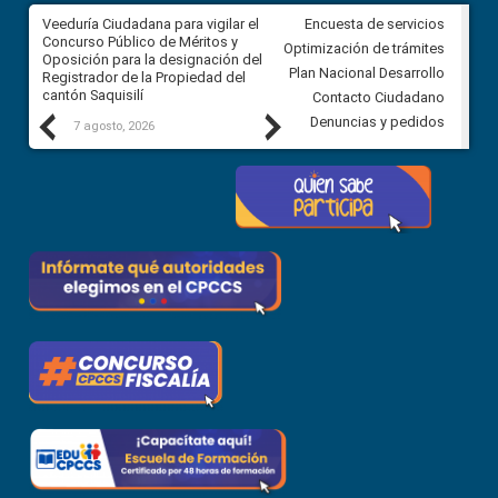
Veeduría Ciudadana para vigilar el
Veeduría Ciudadana para vigila
Encuesta de servicios
Concurso Público de Méritos y
construcción del asfaltado de
Optimización de trámites
Oposición para la designación del
diferentes barrios del sector 
Plan Nacional Desarrollo
Registrador de la Propiedad del
Ballenita del cantón Santa Ele
cantón Saquisilí
Contacto Ciudadano
Previous
Next
Denuncias y pedidos
7 agosto, 2026
7 agosto, 2026