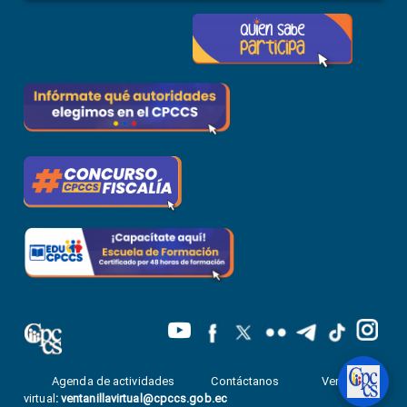
Agenda de actividades
Contáctanos
Ventanilla
virtual
:
ventanillavirtual@cpccs.gob.ec