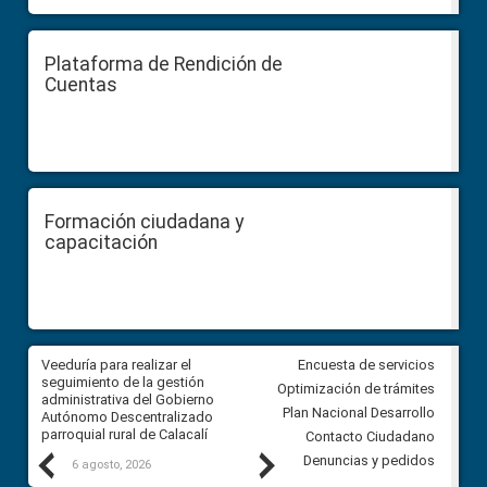
Plataforma de Rendición de
Cuentas
Formación ciudadana y
capacitación
Veeduría para realizar el
Veeduría para vigilar los acue
Encuesta de servicios
ra
seguimiento de la gestión
derivados de la Audiencia Púb
Optimización de trámites
ara
administrativa del Gobierno
entre el GAD de Ibarra y la
Plan Nacional Desarrollo
Autónomo Descentralizado
comunidad Urbina, parroquia l
parroquial rural de Calacalí
Carolina
Contacto Ciudadano
Previous
Next
Denuncias y pedidos
6 agosto, 2026
5 agosto, 2026