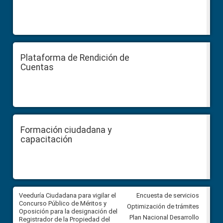
Plataforma de Rendición de
Cuentas
Formación ciudadana y
capacitación
Veeduría Ciudadana para vigilar el
Veeduría Ciudadana para vigila
Encuesta de servicios
Concurso Público de Méritos y
construcción del asfaltado de
Optimización de trámites
Oposición para la designación del
diferentes barrios del sector 
Plan Nacional Desarrollo
Registrador de la Propiedad del
Ballenita del cantón Santa Ele