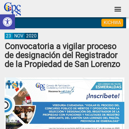
Skip
Skip
Skip
Skip
to
to
to
to
Abrir barra de herramientas
Consejo
primary
main
primary
footer
Construyendo
KICHWA
navigation
content
sidebar
de
Poder
Ciudadano
Participación
23
NOV
2020
Convocatoria a vigilar proceso
Ciudadana
de designación del Registrador
y
de la Propiedad de San Lorenzo
Control
Social