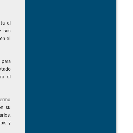
ta al
e sus
en el
 para
stado
rá el
lermo
on su
rlos,
aís y