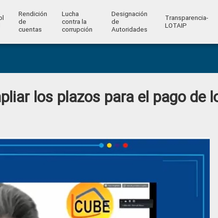
Rendición
Lucha
Designación
ol
Transparencia-
de
contra la
de
l
LOTAIP
cuentas
corrupción
Autoridades
iar los plazos para el pago de l