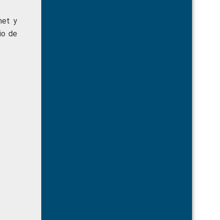
net y
io de