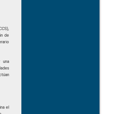
CCS),
in de
erario
r una
dades
ctúan
ina el
n.