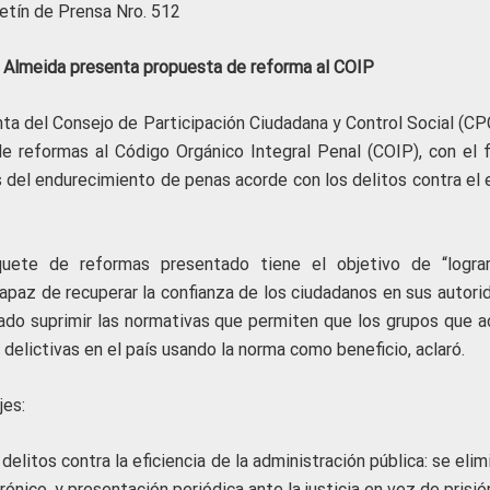
etín de Prensa Nro. 512
 Almeida presenta propuesta de reforma al COIP
nta del Consejo de Participación Ciudadana y Control Social (CP
 reformas al Código Orgánico Integral Penal (COIP), con el f
és del endurecimiento de penas acorde con los delitos contra el 
uete de reformas presentado tiene el objetivo de “logra
capaz de recuperar la confianza de los ciudadanos en sus autori
stado suprimir las normativas que permiten que los grupos que a
delictivas en el país usando la norma como beneficio, aclaró.
jes:
elitos contra la eficiencia de la administración pública: se elim
trónico, y presentación periódica ante la justicia en vez de prisió