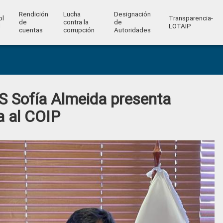
Rendición
Lucha
Designación
ol
Transparencia-
de
contra la
de
l
LOTAIP
cuentas
corrupción
Autoridades
S Sofía Almeida presenta
a al COIP