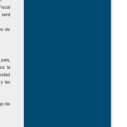
Fiscal
 será
es de
país,
os la
osidad
y las
go de