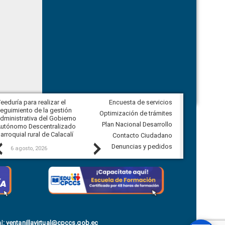
eeduría para realizar el
Encuesta de servicios
Veeduría para vigilar los acuerdos,
eguimiento de la gestión
derivados de la Audiencia Pública
Optimización de trámites
dministrativa del Gobierno
entre el GAD de Ibarra y la
Plan Nacional Desarrollo
utónomo Descentralizado
comunidad Urbina, parroquia la
arroquial rural de Calacalí
Carolina
Contacto Ciudadano
Previous
Next
Denuncias y pedidos
6 agosto, 2026
5 agosto, 2026
l
:
ventanillavirtual@cpccs.gob.ec