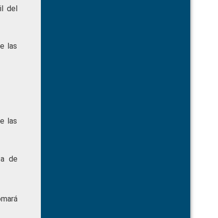
l del
e las
e las
ta de
omará