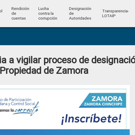
Rendición
Lucha
Designación
ol
Transparencia-
de
contra la
de
l
LOTAIP
cuentas
corrupción
Autoridades
 a vigilar proceso de designaci
a Propiedad de Zamora