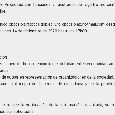
la Propiedad con funciones y facultades de registro mercanti
ipe.
rónico cpccsloja@cpccs.gob.ec y/o cpccsloja@hotmail.com desd
l lunes 14 de diciembre de 2020 hasta las 17h00.
ción
izaciones de hecho, encontrarse debidamente reconocidas ant
ades.
 de actuar en representación de organizaciones de la sociedad.
untando fotocopia de la cédula de ciudadanía y de la papele
e realice la verificación de la información receptada, se t
do sus solicitudes.