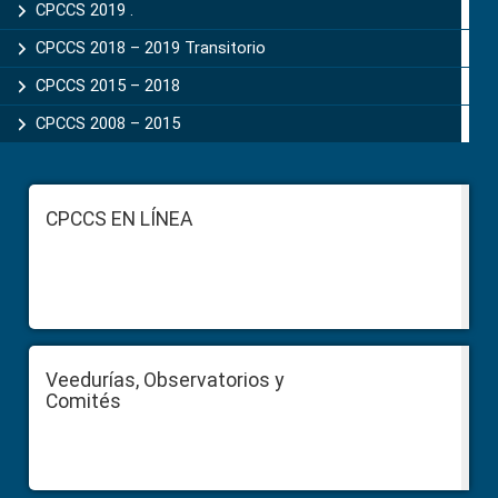
CPCCS 2019 .
CPCCS 2018 – 2019 Transitorio
CPCCS 2015 – 2018
CPCCS 2008 – 2015
Footer
CPCCS EN LÍNEA
Veedurías, Observatorios y
Comités