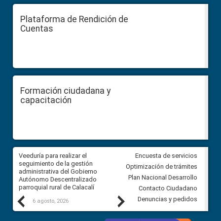
Plataforma de Rendición de
Cuentas
Formación ciudadana y
capacitación
Veeduría para realizar el
Veeduría para vigilar los acue
Encuesta de servicios
ra
seguimiento de la gestión
derivados de la Audiencia Púb
Optimización de trámites
ara
administrativa del Gobierno
entre el GAD de Ibarra y la
Plan Nacional Desarrollo
Autónomo Descentralizado
comunidad Urbina, parroquia l
parroquial rural de Calacalí
Carolina
Contacto Ciudadano
Previous
Next
Denuncias y pedidos
6 agosto, 2026
5 agosto, 2026