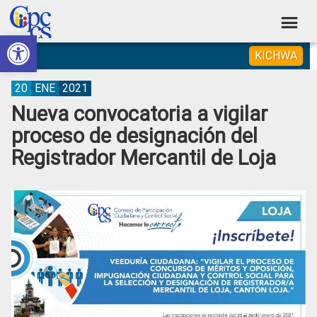
Skip
Skip
Skip
Skip
to
to
to
to
Abrir barra de herramientas
Consejo
primary
main
primary
footer
Construyendo
KICHWA
navigation
content
sidebar
de
Poder
Ciudadano
Participación
20
ENE
2021
Nueva convocatoria a vigilar
Ciudadana
proceso de designación del
y
Registrador Mercantil de Loja
Control
Social