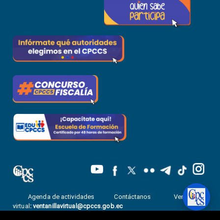
Agenda de actividades
Contáctanos
Ventanilla
virtual
:
ventanillavirtual@cpccs.gob.ec