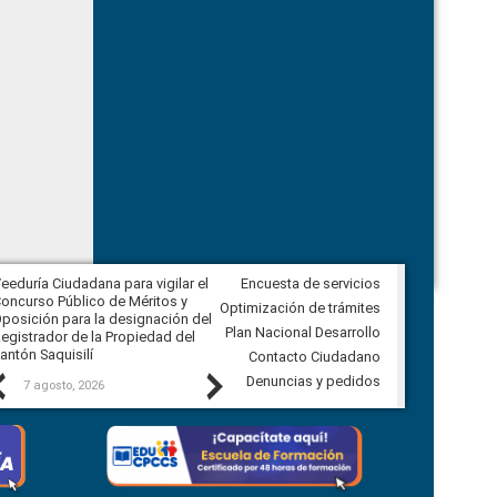
eeduría Ciudadana para vigilar el
Encuesta de servicios
Veeduría Ciudadana para vigilar la
oncurso Público de Méritos y
construcción del asfaltado de
Optimización de trámites
posición para la designación del
diferentes barrios del sector de
Plan Nacional Desarrollo
egistrador de la Propiedad del
Ballenita del cantón Santa Elena
antón Saquisilí
Contacto Ciudadano
Previous
Next
Denuncias y pedidos
7 agosto, 2026
7 agosto, 2026