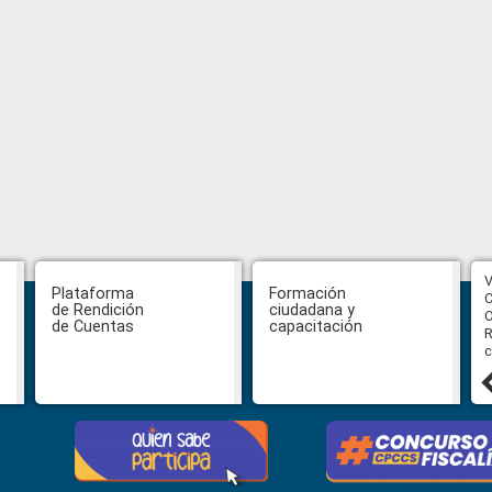
CPCCS aprueba convocatoria a
V
Plataforma
Formación
Veeduría para designación de la
C
de Rendición
ciudadana y
autoridad de la SOT
O
de Cuentas
capacitación
R
c
31 julio, 2026