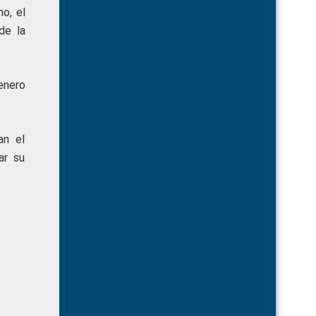
o, el
de la
enero
an el
ar su