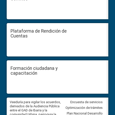
Plataforma de Rendición de
Cuentas
Formación ciudadana y
capacitación
Veeduría para vigilar los acuerdos,
CPCCS convoca a Veeduría
Encuesta de servicios
 a
derivados de la Audiencia Pública
Ciudadana para vigilar el conc
Optimización de trámites
ión
entre el GAD de Ibarra y la
en la Universidad de Cuenca
Plan Nacional Desarrollo
comunidad Urbina, parroquia la