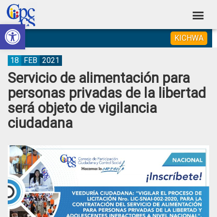
Skip
Skip
Skip
Skip
to
to
to
to
Abrir barra de herramientas
Consejo
primary
main
primary
footer
Construyendo
KICHWA
navigation
content
sidebar
de
Poder
Ciudadano
Participación
18
FEB
2021
Servicio de alimentación para
Ciudadana
personas privadas de la libertad
y
será objeto de vigilancia
Control
ciudadana
Social