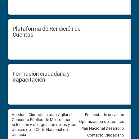
Plataforma de Rendición de
Cuentas
Formación ciudadana y
capacitación
a
Veeduría Ciudadana para vigilar el
Veeduría para realizar el
Encuesta de servicios
ón
Concurso Público de Méritos para la
seguimiento de la gestión
Optimización de trámites
selección y designación de las y los
administrativa del Gobierno
Plan Nacional Desarrollo
Jueces de la Corte Nacional de
Autónomo Descentralizado
Justicia
parroquial rural de Calacalí
Contacto Ciudadano