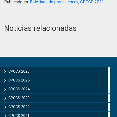
Publicado en:
Boletines de prensa cpccs
,
CPCCS 2021
Noticias relacionadas
Primary
Sidebar
CPCCS 2026
CPCCS 2025
CPCCS 2024
CPCCS 2023
CPCCS 2022
CPCCS 2021