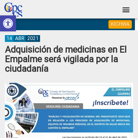
Skip
Skip
Skip
Skip
to
to
to
to
Abrir barra de herramientas
Consejo
primary
main
primary
footer
Construyendo
KICHWA
navigation
content
sidebar
de
Poder
Ciudadano
Participación
14
ABR
2021
Adquisición de medicinas en El
Ciudadana
Empalme será vigilada por la
y
ciudadanía
Control
Social