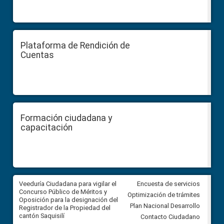
Plataforma de Rendición de
Cuentas
Formación ciudadana y
capacitación
Veeduría Ciudadana para vigilar el
Veeduría Ciudadana para vigila
Encuesta de servicios
Concurso Público de Méritos y
construcción del asfaltado de
Optimización de trámites
Oposición para la designación del
diferentes barrios del sector 
Plan Nacional Desarrollo
Registrador de la Propiedad del
Ballenita del cantón Santa Ele
cantón Saquisilí
Contacto Ciudadano