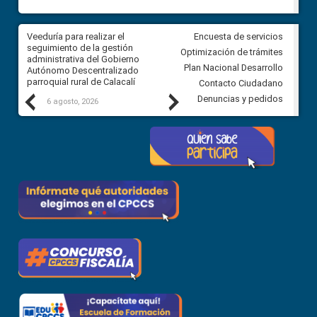
Veeduría para vigilar los acuerdos,
CPCCS convoca a Veeduría
Encuesta de servicios
derivados de la Audiencia Pública
Ciudadana para vigilar el conc
Optimización de trámites
entre el GAD de Ibarra y la
en la Universidad de Cuenca
Plan Nacional Desarrollo
comunidad Urbina, parroquia la
Carolina
Contacto Ciudadano
Previous
Next
Denuncias y pedidos
5 agosto, 2026
5 agosto, 2026