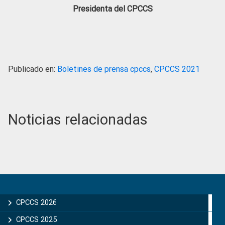
Presidenta del CPCCS
Publicado en:
Boletines de prensa cpccs
,
CPCCS 2021
Noticias relacionadas
Primary
Sidebar
CPCCS 2026
CPCCS 2025