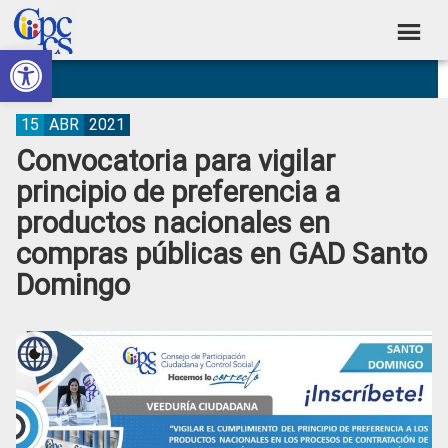
Skip
Skip
Skip
Skip
to
to
to
to
Abrir barra de herramientas
Consejo
primary
main
primary
footer
Construyendo
navigation
content
sidebar
de
Poder
Ciudadano
Participación
15
ABR
2021
Convocatoria para vigilar
Ciudadana
principio de preferencia a
y
productos nacionales en
Control
compras públicas en GAD Santo
Social
Domingo