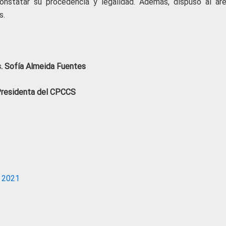
constatar su procedencia y legalidad. Además, dispuso al ár
s.
. Sofía Almeida Fuentes
residenta del CPCCS
 2021