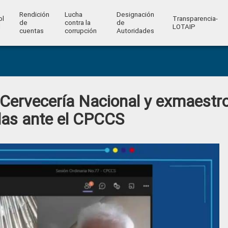
Rendición
Lucha
Designación
ol
Transparencia-
de
contra la
de
l
LOTAIP
cuentas
corrupción
Autoridades
 Cervecería Nacional y exmaestr
as ante el CPCCS