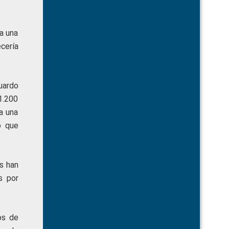
a una
cería
uardo
1.200
a una
o que
s han
s por
os de