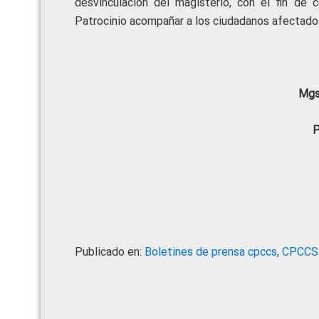
desvinculación del magisterio, con el fin de 
Patrocinio acompañar a los ciudadanos afectado
Mgs
P
Publicado en:
Boletines de prensa cpccs
,
CPCCS