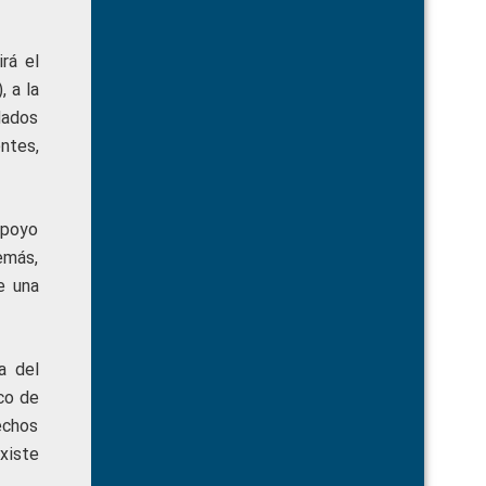
rá el
, a la
dados
ntes,
apoyo
emás,
e una
a del
rco de
echos
xiste