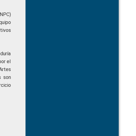
(INPC)
quipo
tivos
duría
or el
Artes
s son
cicio