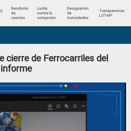
Rendición
Lucha
Designación
ol
Transparencia-
de
contra la
de
l
LOTAIP
cuentas
corrupción
Autoridades
 cierre de Ferrocarriles del
 informe