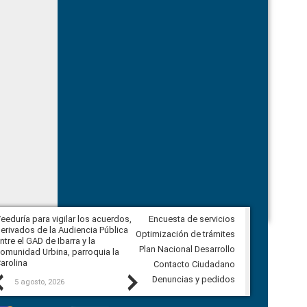
eeduría para vigilar los acuerdos,
Encuesta de servicios
CPCCS convoca a Veeduría
erivados de la Audiencia Pública
Ciudadana para vigilar el concurso
Optimización de trámites
ntre el GAD de Ibarra y la
en la Universidad de Cuenca
Plan Nacional Desarrollo
omunidad Urbina, parroquia la
arolina
Contacto Ciudadano
Previous
Next
Denuncias y pedidos
5 agosto, 2026
5 agosto, 2026