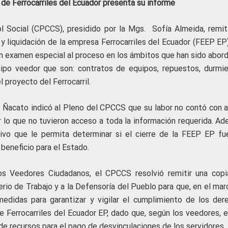
 de Ferrocarriles del Ecuador presenta su informe
l Social (CPCCS), presidido por la Mgs. Sofía Almeida, remiti
 y liquidación de la empresa Ferrocarriles del Ecuador (FEEP EP)
 un examen especial al proceso en los ámbitos que han sido abor
ipo veedor que son: contratos de equipos, repuestos, durmie
l proyecto del Ferrocarril.
ia Ñacato indicó al Pleno del CPCCS que su labor no contó con 
r lo que no tuvieron acceso a toda la información requerida. Ad
ivo que le permita determinar si el cierre de la FEEP EP fu
 beneficio para el Estado.
os Veedores Ciudadanos, el CPCCS resolvió remitir una copi
terio de Trabajo y a la Defensoría del Pueblo para que, en el ma
edidas para garantizar y vigilar el cumplimiento de los der
e Ferrocarriles del Ecuador EP, dado que, según los veedores, e
 de recursos para el pago de desvinculaciones de los servidores.