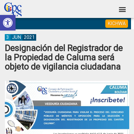
Skip
Skip
Skip
Skip
to
to
to
to
Abrir barra de herramientas
Consejo
primary
main
primary
footer
Construyendo
KICHWA
navigation
content
sidebar
de
Poder
Ciudadano
Participación
3
JUN
2021
Designación del Registrador de
Ciudadana
la Propiedad de Caluma será
y
objeto de vigilancia ciudadana
Control
Social