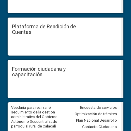
Plataforma de Rendición de
Cuentas
Formación ciudadana y
capacitación
Veeduría para realizar el
Veeduría para vigilar los acue
Encuesta de servicios
ra
seguimiento de la gestión
derivados de la Audiencia Púb
Optimización de trámites
ara
administrativa del Gobierno
entre el GAD de Ibarra y la
Plan Nacional Desarrollo
Autónomo Descentralizado
comunidad Urbina, parroquia l
parroquial rural de Calacalí
Carolina
Contacto Ciudadano