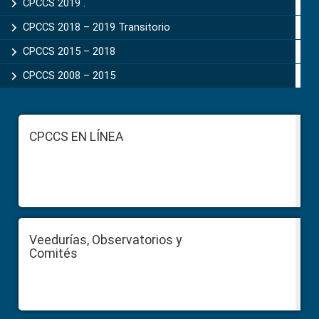
CPCCS 2019 .
CPCCS 2018 – 2019 Transitorio
CPCCS 2015 – 2018
CPCCS 2008 – 2015
Footer
CPCCS EN LÍNEA
Veedurías, Observatorios y
Comités