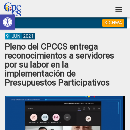
Skip
Skip
Skip
Skip
to
to
to
to
Abrir barra de herramientas
Consejo
primary
main
primary
footer
Construyendo
KICHWA
navigation
content
sidebar
de
Poder
Ciudadano
Participación
9
JUN
2021
Pleno del CPCCS entrega
Ciudadana
reconocimientos a servidores
y
por su labor en la
Control
implementación de
Social
Presupuestos Participativos