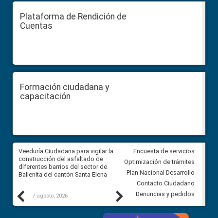
Plataforma de Rendición de
Cuentas
Formación ciudadana y
capacitación
Veeduría Ciudadana para vigilar la
Veeduría Ciudadana para vigila
Encuesta de servicios
construcción del asfaltado de
Concurso Público de Méritos p
Optimización de trámites
l
diferentes barrios del sector de
selección y designación de las
Plan Nacional Desarrollo
Ballenita del cantón Santa Elena
Jueces de la Corte Nacional d
Justicia
Contacto Ciudadano
Previous
Next
Denuncias y pedidos
7 agosto, 2026
7 agosto, 2026