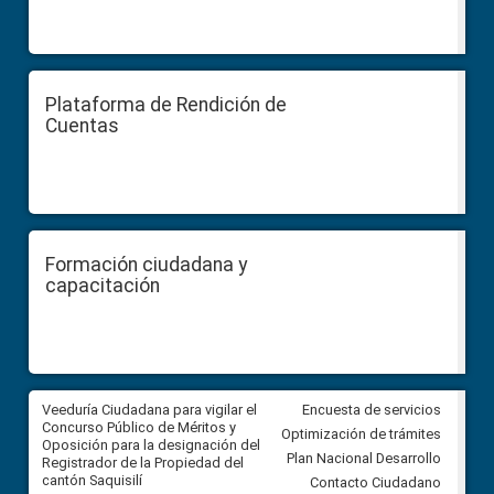
Plataforma de Rendición de
Cuentas
Formación ciudadana y
capacitación
Veeduría Ciudadana para vigilar el
Veeduría Ciudadana para vigila
Encuesta de servicios
Concurso Público de Méritos y
construcción del asfaltado de
Optimización de trámites
Oposición para la designación del
diferentes barrios del sector 
Plan Nacional Desarrollo
Registrador de la Propiedad del
Ballenita del cantón Santa Ele
cantón Saquisilí
Contacto Ciudadano