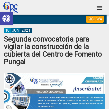
Skip
Skip
Skip
Skip
to
to
to
to
Abrir barra de herramientas
Consejo
primary
main
primary
footer
Construyendo
KICHWA
navigation
content
sidebar
de
Poder
Ciudadano
Participación
10
JUN
2021
Segunda convocatoria para
Ciudadana
vigilar la construcción de la
y
cubierta del Centro de Fomento
Control
Pungal
Social