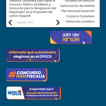
Veeduría Ciudadana para vigilar el
Veeduría Ciudadana para vigila
Encuesta de servicios
Concurso Público de Méritos y
construcción del asfaltado de
Optimización de trámites
Oposición para la designación del
diferentes barrios del sector 
Plan Nacional Desarrollo
Registrador de la Propiedad del
Ballenita del cantón Santa Ele
cantón Saquisilí
Contacto Ciudadano
Previous
Next
Denuncias y pedidos
7 agosto, 2026
7 agosto, 2026