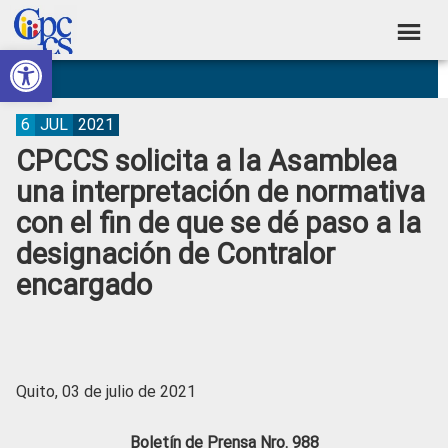
Skip
Skip
Skip
Skip
to
to
to
to
Abrir barra de herramientas
Consejo
primary
main
primary
footer
Construyendo
navigation
content
sidebar
de
Poder
Ciudadano
Participación
6
JUL
2021
CPCCS solicita a la Asamblea
Ciudadana
una interpretación de normativa
y
con el fin de que se dé paso a la
Control
designación de Contralor
Social
encargado
Quito, 03 de julio de 2021
Boletín de Prensa Nro. 988