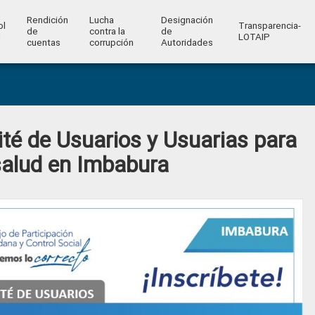
Rendición
Lucha
Designación
ol
Transparencia-
de
contra la
de
l
LOTAIP
cuentas
corrupción
Autoridades
ité de Usuarios y Usuarias para
e salud en Imbabura