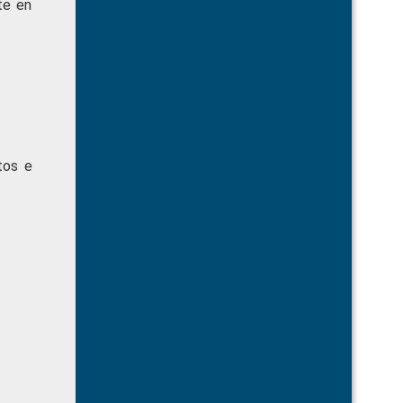
te en
tos e