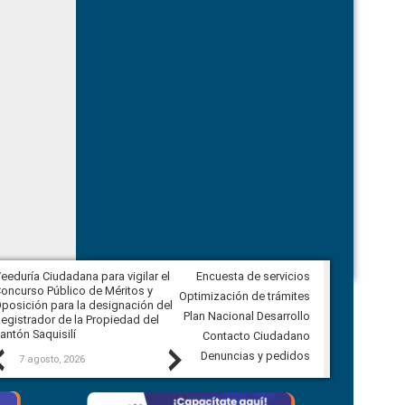
eeduría Ciudadana para vigilar el
Encuesta de servicios
Veeduría Ciudadana para vigilar la
oncurso Público de Méritos y
construcción del asfaltado de
Optimización de trámites
posición para la designación del
diferentes barrios del sector de
Plan Nacional Desarrollo
egistrador de la Propiedad del
Ballenita del cantón Santa Elena
antón Saquisilí
Contacto Ciudadano
Previous
Next
Denuncias y pedidos
7 agosto, 2026
7 agosto, 2026