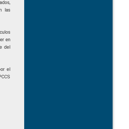
ados,
n las
ículos
er en
e del
or el
CPCCS