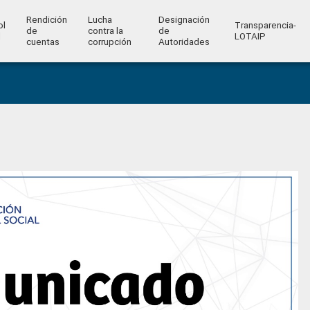
Rendición
Lucha
Designación
ol
Transparencia-
de
contra la
de
l
LOTAIP
cuentas
corrupción
Autoridades