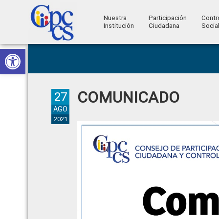
Nuestra
Participación
Contr
Institución
Ciudadana
Socia
Consejo
Abrir barra de herramientas
Skip
Skip
Skip
Skip
Construyendo
to
to
to
to
de
Poder
primary
main
primary
footer
Ciudadano
Participación
navigation
content
sidebar
COMUNICADO
Ciudadana
27
y
AGO
2021
Control
Social