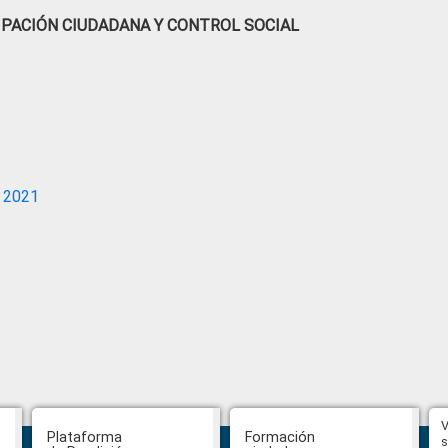
IPACIÓN CIUDADANA Y CONTROL SOCIAL
 2021
Hasta el 31 de julio se podrán
V
Plataforma
Formación
presentar impugnaciones en
s