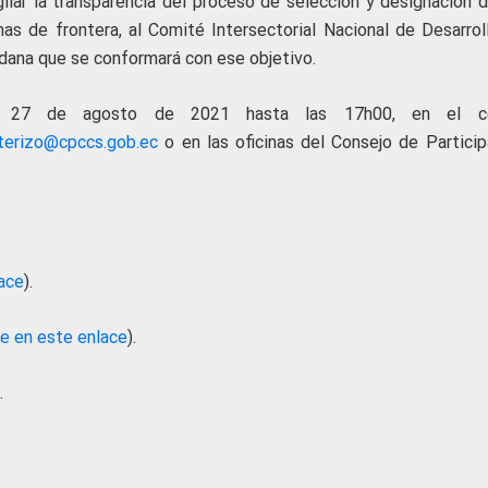
ilar la transparencia del proceso de selección y designación d
as de frontera, al Comité Intersectorial Nacional de Desarrol
adana que se conformará con ese objetivo.
 al 27 de agosto de 2021 hasta las 17h00, en el co
nterizo@cpccs.gob.ec
o en las oficinas del Consejo de Particip
lace
).
le en este enlace
).
.