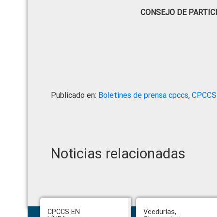
CONSEJO DE PARTIC
Publicado en:
Boletines de prensa cpccs
,
CPCCS
Noticias relacionadas
Footer
CPCCS EN
Veedurías,