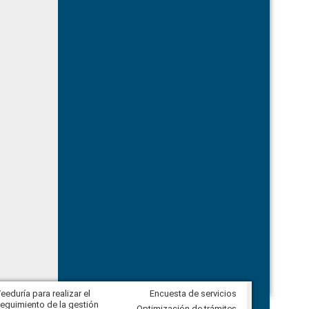
eeduría para realizar el
Encuesta de servicios
Veeduría para vigilar los acuerdos,
eguimiento de la gestión
derivados de la Audiencia Pública
Optimización de trámites