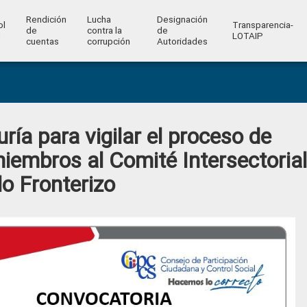
Rendición
Lucha
Designación
ol
Transparencia-
de
contra la
de
l
LOTAIP
cuentas
corrupción
Autoridades
ía para vigilar el proceso de
iembros al Comité Intersectorial
lo Fronterizo