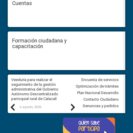
Cuentas
Formación ciudadana y
capacitación
Veeduría para realizar el
Veeduría para vigilar los acue
Encuesta de servicios
ra
seguimiento de la gestión
derivados de la Audiencia Púb
Optimización de trámites
ara
administrativa del Gobierno
entre el GAD de Ibarra y la
Plan Nacional Desarrollo
Autónomo Descentralizado
comunidad Urbina, parroquia l
parroquial rural de Calacalí
Carolina
Contacto Ciudadano
Previous
Next
Denuncias y pedidos
6 agosto, 2026
5 agosto, 2026