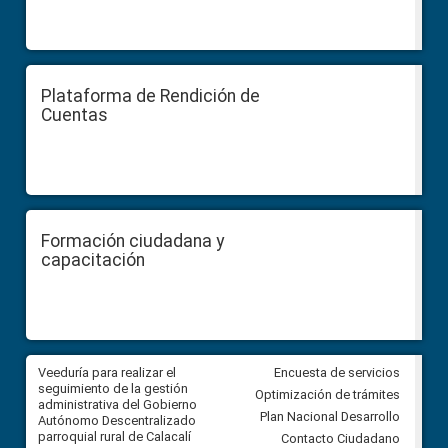
Plataforma de Rendición de
Cuentas
Formación ciudadana y
capacitación
Veeduría para realizar el
Veeduría para vigilar los acue
Encuesta de servicios
ra
seguimiento de la gestión
derivados de la Audiencia Púb
Optimización de trámites
ara
administrativa del Gobierno
entre el GAD de Ibarra y la
Plan Nacional Desarrollo
Autónomo Descentralizado
comunidad Urbina, parroquia l
parroquial rural de Calacalí
Carolina
Contacto Ciudadano