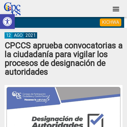
Skip
Skip
Skip
Skip
to
to
to
to
Abrir barra de herramientas
Consejo
primary
main
primary
footer
Construyendo
KICHWA
navigation
content
sidebar
de
Poder
Ciudadano
Participación
12
AGO
2021
CPCCS aprueba convocatorias a
Ciudadana
la ciudadanía para vigilar los
y
procesos de designación de
Control
autoridades
Social