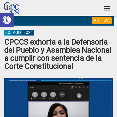
Skip
Skip
Skip
Skip
to
to
to
to
Abrir barra de herramientas
Consejo
primary
main
primary
footer
Construyendo
KICHWA
navigation
content
sidebar
de
Poder
Ciudadano
Participación
20
AGO
2021
CPCCS exhorta a la Defensoría
Ciudadana
del Pueblo y Asamblea Nacional
y
a cumplir con sentencia de la
Control
Corte Constitucional
Social