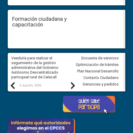
Formación ciudadana y
capacitación
Veeduría para realizar el
Veeduría para vigilar los acue
Encuesta de servicios
ra
seguimiento de la gestión
derivados de la Audiencia Púb
Optimización de trámites
ara
administrativa del Gobierno
entre el GAD de Ibarra y la
Plan Nacional Desarrollo
Autónomo Descentralizado
comunidad Urbina, parroquia l
parroquial rural de Calacalí
Carolina
Contacto Ciudadano
Previous
Next
Denuncias y pedidos
6 agosto, 2026
5 agosto, 2026