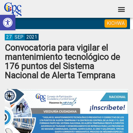
Skip
Skip
Skip
Skip
to
to
to
to
Abrir barra de herramientas
Consejo
primary
main
primary
footer
Construyendo
KICHWA
navigation
content
sidebar
de
Poder
Ciudadano
Participación
27
SEP
2021
Convocatoria para vigilar el
Ciudadana
mantenimiento tecnológico de
y
176 puntos del Sistema
Control
Nacional de Alerta Temprana
Social