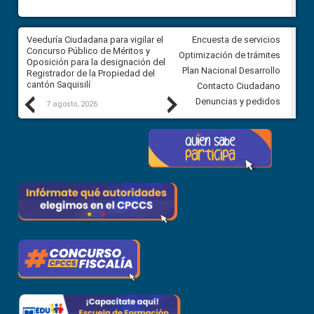
Veeduría Ciudadana para vigilar el
Veeduría Ciudadana para vigila
Encuesta de servicios
Concurso Público de Méritos y
construcción del asfaltado de
Optimización de trámites
Oposición para la designación del
diferentes barrios del sector 
Plan Nacional Desarrollo
Registrador de la Propiedad del
Ballenita del cantón Santa Ele
cantón Saquisilí
Contacto Ciudadano
Previous
Next
Denuncias y pedidos
7 agosto, 2026
7 agosto, 2026