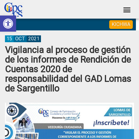
Skip
Skip
Skip
Skip
to
to
to
to
Abrir barra de herramientas
Consejo
primary
main
primary
footer
Construyendo
KICHWA
navigation
content
sidebar
de
Poder
Ciudadano
Participación
15
OCT
2021
Vigilancia al proceso de gestión
Ciudadana
de los informes de Rendición de
y
Cuentas 2020 de
Control
responsabilidad del GAD Lomas
Social
de Sargentillo