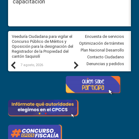
capacitación
Veeduría Ciudadana para vigilar el
Veeduría Ciudadana para vigila
Encuesta de servicios
Concurso Público de Méritos y
construcción del asfaltado de
Optimización de trámites
Oposición para la designación del
diferentes barrios del sector 
Plan Nacional Desarrollo
Registrador de la Propiedad del
Ballenita del cantón Santa Ele
cantón Saquisilí
Contacto Ciudadano
Previous
Next
Denuncias y pedidos
7 agosto, 2026
7 agosto, 2026