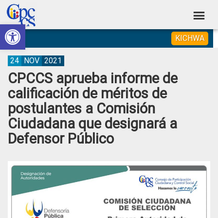
Skip
Skip
Skip
Skip
to
to
to
to
Abrir barra de herramientas
Consejo
primary
main
primary
footer
Construyendo
KICHWA
navigation
content
sidebar
de
Poder
Ciudadano
Participación
24
NOV
2021
CPCCS aprueba informe de
Ciudadana
calificación de méritos de
y
postulantes a Comisión
Control
Ciudadana que designará a
Social
Defensor Público