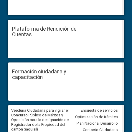
Plataforma de Rendición de
Cuentas
Formación ciudadana y
capacitación
Veeduría Ciudadana para vigilar el
Veeduría Ciudadana para vigila
Encuesta de servicios
Concurso Público de Méritos y
construcción del asfaltado de
Optimización de trámites
Oposición para la designación del
diferentes barrios del sector 
Plan Nacional Desarrollo
Registrador de la Propiedad del
Ballenita del cantón Santa Ele
cantón Saquisilí
Contacto Ciudadano