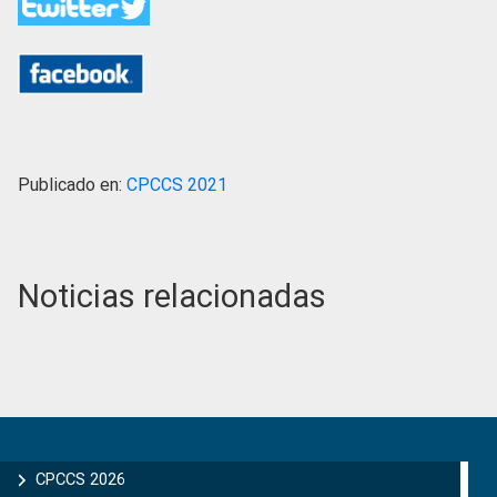
Publicado en:
CPCCS 2021
Noticias relacionadas
Primary
Sidebar
CPCCS 2026