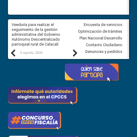
Veeduría para realizar el
Veeduría para vigilar los acue
Encuesta de servicios
ra
seguimiento de la gestión
derivados de la Audiencia Púb
Optimización de trámites
ara
administrativa del Gobierno
entre el GAD de Ibarra y la
Plan Nacional Desarrollo
Autónomo Descentralizado
comunidad Urbina, parroquia l
parroquial rural de Calacalí
Carolina
Contacto Ciudadano
Previous
Next
Denuncias y pedidos
6 agosto, 2026
5 agosto, 2026