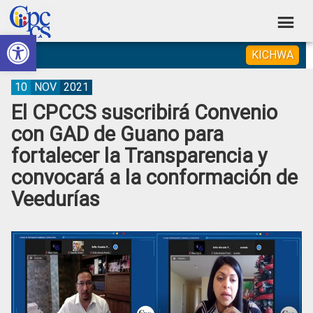
Skip
Skip
Skip
Skip
to
to
to
to
Abrir barra de herramientas
Consejo
primary
main
primary
footer
Construyendo
KICHWA
navigation
content
sidebar
de
Poder
Ciudadano
Participación
10
NOV
2021
El CPCCS suscribirá Convenio
Ciudadana
con GAD de Guano para
y
fortalecer la Transparencia y
Control
convocará a la conformación de
Social
Veedurías