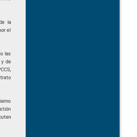
de la
or el
o las
 y de
PCCS,
trato
ierno
stión
cuten