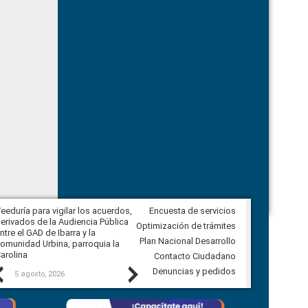
eeduría para vigilar los acuerdos,
Encuesta de servicios
CPCCS convoca a Veeduría
erivados de la Audiencia Pública
Ciudadana para vigilar el concurso
Optimización de trámites
ntre el GAD de Ibarra y la
en la Universidad de Cuenca
Plan Nacional Desarrollo
omunidad Urbina, parroquia la
arolina
Contacto Ciudadano
Previous
Next
Denuncias y pedidos
5 agosto, 2026
5 agosto, 2026