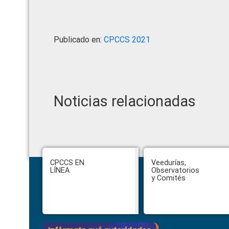
Publicado en:
CPCCS 2021
Noticias relacionadas
Ha
Footer
CPCCS EN
Veedurías,
pr
LÍNEA
Observatorios
co
y Comités
co
Ge