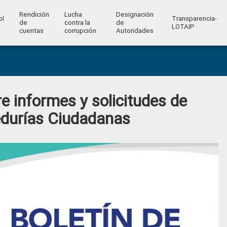
Rendición
Lucha
Designación
ol
Transparencia-
de
contra la
de
l
LOTAIP
cuentas
corrupción
Autoridades
 informes y solicitudes de
durías Ciudadanas