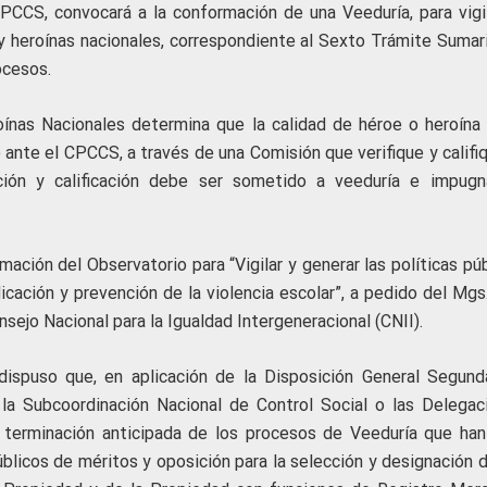
CPCCS, convocará a la conformación de una Veeduría, para vigil
 y heroínas nacionales, correspondiente al Sexto Trámite Sumari
ocesos.
nas Nacionales determina que la calidad de héroe o heroína 
nte el CPCCS, a través de una Comisión que verifique y califiq
ación y calificación debe ser sometido a veeduría e impugn
ción del Observatorio para “Vigilar y generar las políticas púb
ación y prevención de la violencia escolar”, a pedido del Mgs.
nsejo Nacional para la Igualdad Intergeneracional (CNII).
ispuso que, en aplicación de la Disposición General Segund
la Subcoordinación Nacional de Control Social o las Delegac
a terminación anticipada de los procesos de Veeduría que han
blicos de méritos y oposición para la selección y designación d