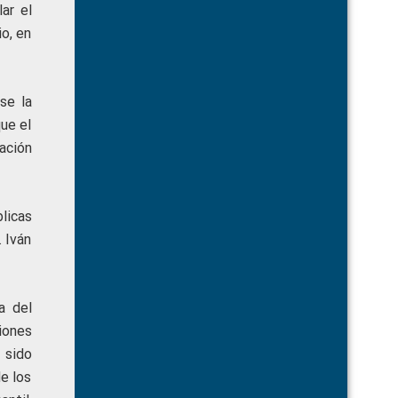
ar el
o, en
se la
ue el
ación
licas
 Iván
a del
iones
 sido
e los