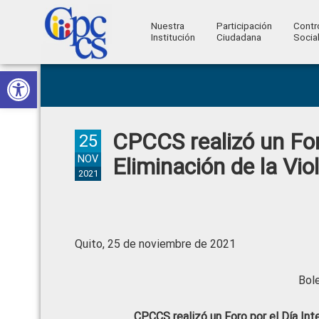
Nuestra
Participación
Contr
Institución
Ciudadana
Socia
Consejo
Abrir barra de herramientas
Skip
Skip
Skip
Skip
Construyendo
to
to
to
to
de
Poder
primary
main
primary
footer
Ciudadano
Participación
navigation
content
sidebar
CPCCS realizó un Foro
Ciudadana
25
y
NOV
Eliminación de la Vio
2021
Control
Social
Quito, 25 de noviembre de 2021
Bol
CPCCS realizó un Foro por el Día Inte