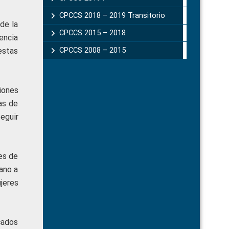
CPCCS 2018 – 2019 Transitorio
de la
CPCCS 2015 – 2018
iencia
CPCCS 2008 – 2015
estas
iones
as de
eguir
es de
ano a
jeres
cados