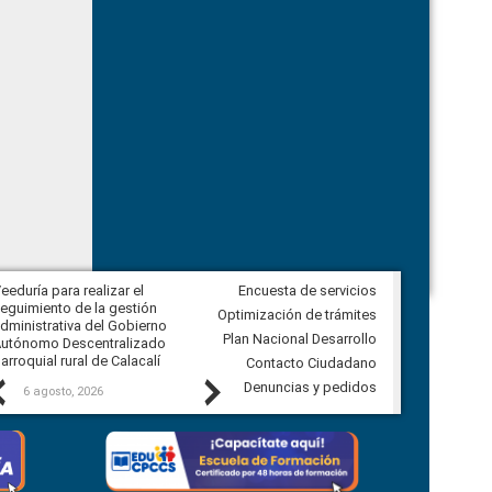
eeduría para realizar el
Encuesta de servicios
Veeduría para vigilar los acuerdos,
eguimiento de la gestión
derivados de la Audiencia Pública
Optimización de trámites
dministrativa del Gobierno
entre el GAD de Ibarra y la
Plan Nacional Desarrollo
utónomo Descentralizado
comunidad Urbina, parroquia la
arroquial rural de Calacalí
Carolina
Contacto Ciudadano
Previous
Next
Denuncias y pedidos
6 agosto, 2026
5 agosto, 2026