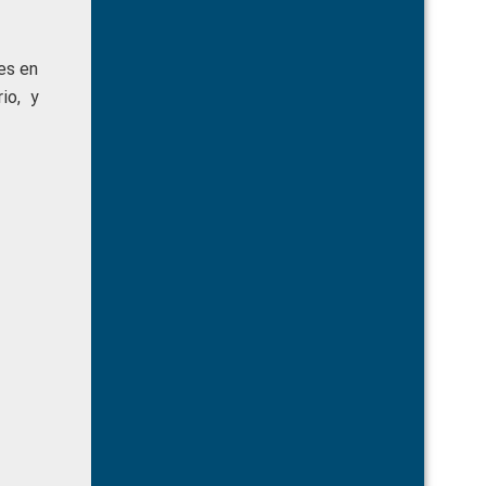
es en
io, y